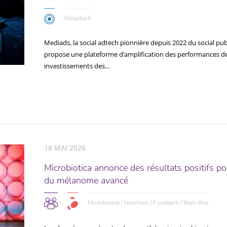
Retailtech
Mediads, la social adtech pionnière depuis 2022 du social pub
propose une plateforme d’amplification des performances d
investissements des...
18 MAI 2026
Microbiotica annonce des résultats positifs p
du mélanome avancé
Microbiome / Nutrition / Foodtech / Bien-être