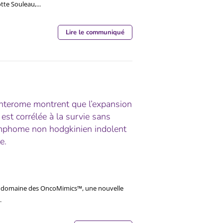
tte Souleau,...
Lire le communiqué
Enterome montrent que l’expansion
st corrélée à la survie sans
lymphome non hodgkinien indolent
e.
le domaine des OncoMimics™, une nouvelle
.