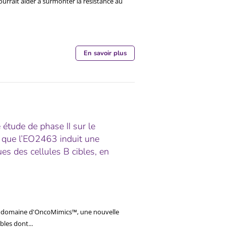
rrait aider à surmonter la résistance au
En savoir plus
étude de phase II sur le
 que l’EO2463 induit une
es des cellules B cibles, en
le domaine d'OncoMimics™, une nouvelle
bles dont...