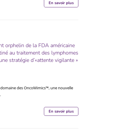
En savoir plus
t orphelin de la FDA américaine
iné au traitement des lymphomes
ne stratégie d’«attente vigilante »
le domaine des OncoMimics™, une nouvelle
.
En savoir plus