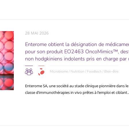
28 MAI 2026
Enterome obtient la désignation de médicamen
pour son produit EO2463 OncoMimics™, dest
non hodgkiniens indolents pris en charge par u
Microbiome / Nutrition / Foodtech / Bien-être
Enterome SA, une société au stade clinique pionnière dans 
classe d’immunothérapies in vivo prêtes à l’emploi et ciblant..