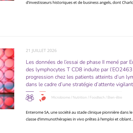
d’investisseurs historiques et de business angels, dont Charlo
21 JUILLET 2026
Les données de l’essai de phase II mené par 
des lymphocytes T CD8 induite par l’EO2463 e
progression chez les patients atteints d’un 
dans le cadre d’une stratégie d’attente vigilant
Microbiome / Nutrition / Foodtech / Bien-être
Enterome SA, une société au stade clinique pionnière dans 
classe d’immunothérapies in vivo prêtes à l’emploi et ciblant..