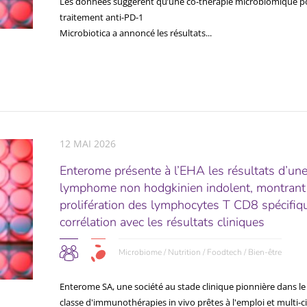
Les données suggèrent qu’une co-thérapie microbiomique pou
traitement anti-PD-1
Microbiotica a annoncé les résultats...
12 MAI 2026
Enterome présente à l’EHA les résultats d’une 
lymphome non hodgkinien indolent, montrant
prolifération des lymphocytes T CD8 spécifiqu
corrélation avec les résultats cliniques
Microbiome / Nutrition / Foodtech / Bien-être
Enterome SA, une société au stade clinique pionnière dans 
classe d'immunothérapies in vivo prêtes à l'emploi et multi-ci