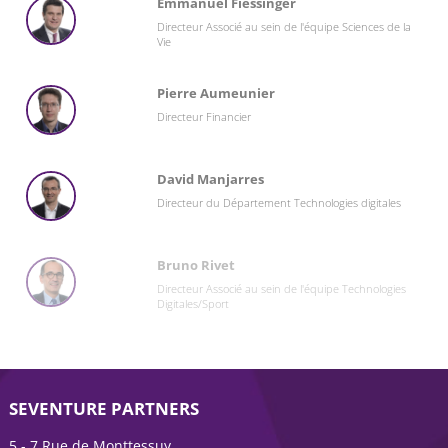
Emmanuel Fiessinger
Directeur Associé au sein de l'équipe Sciences de la
Vie
Pierre Aumeunier
Directeur Financier
David Manjarres
Directeur du Département Technologies digitales
Bruno Rivet
Directeur Associé au sein de l'équipe Technologies
Digitales/Sport
SEVENTURE PARTNERS
5 - 7 Rue de Monttessuy