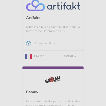
Artifakt
Artifakt édite et commercialise sous la
forme d’une Plateforme as a...
Autres solutions...
FRANCE
SAVOIR +
Baouw
La société développe et produit des
encas sucrés et salés sous forme de...