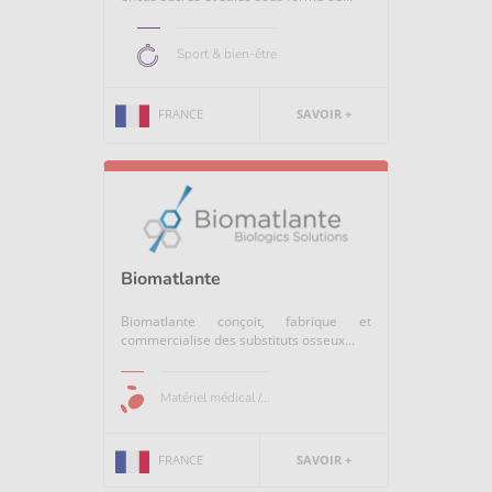
Sport & bien-être
FRANCE
SAVOIR +
Biomatlante
Biomatlante conçoit, fabrique et
commercialise des substituts osseux...
Matériel médical /...
FRANCE
SAVOIR +