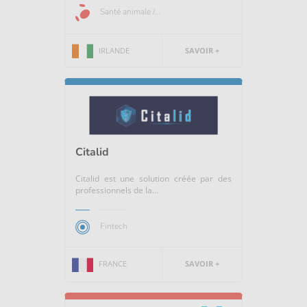
Santé animale /...
IRLANDE
SAVOIR +
Citalid
Citalid est une solution créée par des
professionnels de la...
Fintech
FRANCE
SAVOIR +