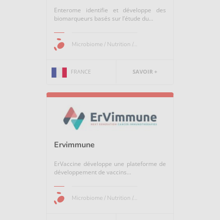
Enterome identifie et développe des
biomarqueurs basés sur l’étude du...
Microbiome / Nutrition /...
FRANCE
SAVOIR +
Ervimmune
ErVaccine développe une plateforme de
développement de vaccins...
Microbiome / Nutrition /...