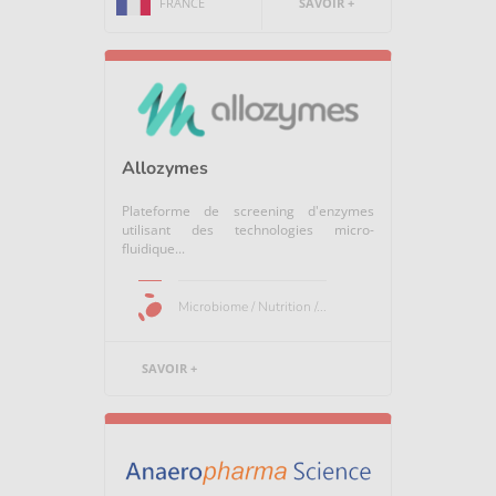
FRANCE
SAVOIR +
Allozymes
Plateforme de screening d'enzymes
utilisant des technologies micro-
fluidique...
Microbiome / Nutrition /...
SAVOIR +