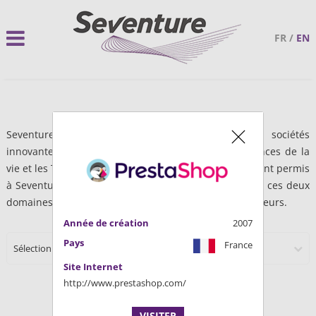
FR
/
EN
Seventure Partners finance le développement de sociétés
innovantes dans deux domaines d’activité : les Sciences de la
vie et les Technologies digitales. 23 ans d’expérience ont permis
à Seventure d’acquérir l’expertise et les réseaux dans ces deux
domaines, afin de les mettre au service des entrepreneurs.
Année de création
2007
Pays
France
Sélectionner une catégorie
Site Internet
http://www.prestashop.com/
VISITER