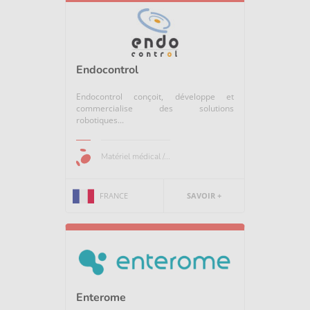
Endocontrol
Endocontrol conçoit, développe et
commercialise des solutions
robotiques...
Matériel médical /...
FRANCE
SAVOIR +
Enterome