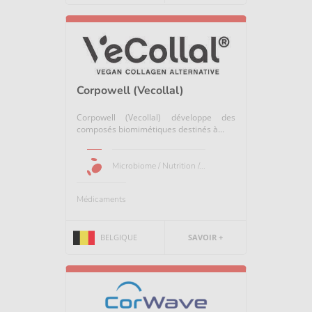
Corpowell (Vecollal)
Corpowell (Vecollal) développe des
composés biomimétiques destinés à...
Microbiome / Nutrition /...
Médicaments
BELGIQUE
SAVOIR +