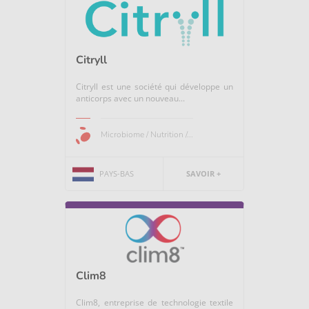
Citryll
Citryll est une société qui développe un
anticorps avec un nouveau...
Microbiome / Nutrition /...
PAYS-BAS
SAVOIR +
Clim8
Clim8, entreprise de technologie textile