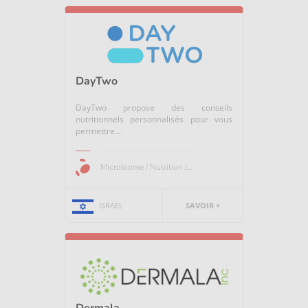
DayTwo
DayTwo propose des conseils
nutritionnels personnalisés pour vous
permettre...
Microbiome / Nutrition /...
ISRAEL
SAVOIR +
Dermala