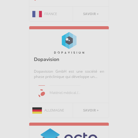
FRANCE
SAVOIR +
Dopavision
Dopavision GmbH est une société en
phase préclinique qui développe un...
Matériel médical /...
ALLEMAGNE
SAVOIR +