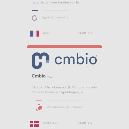
haut de gamme fondée sur la...
Sport & bien-être
FRANCE
SAVOIR +
Cmbio –...
Clinical Microbiomics (CM), une société
danoise basée à Copenhague, a...
Microbiome / Nutrition /...
DANEMARK
SAVOIR +