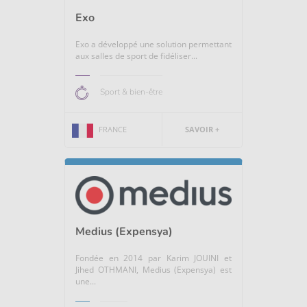
Exo
Exo a développé une solution permettant
aux salles de sport de fidéliser...
Sport & bien-être
FRANCE
SAVOIR +
Medius (Expensya)
Fondée en 2014 par Karim JOUINI et
Jihed OTHMANI, Medius (Expensya) est
une...