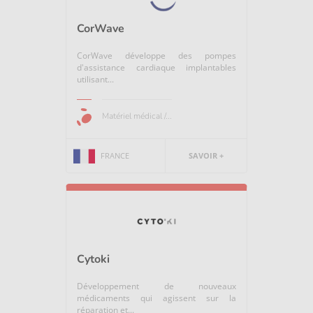
CorWave
CorWave développe des pompes
d'assistance cardiaque implantables
utilisant...
Matériel médical /...
FRANCE
SAVOIR +
Cytoki
Développement de nouveaux
médicaments qui agissent sur la
réparation et...