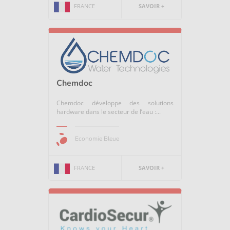
FRANCE
SAVOIR +
Chemdoc
Chemdoc développe des solutions
hardware dans le secteur de l’eau :...
Economie Bleue
FRANCE
SAVOIR +