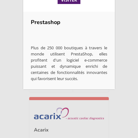
Abalos
Prestashop
Abalos est société allemande qui
développe un virus vivant recombinant...
Plus de 250 000 boutiques à travers le
Microbiome / Nutrition /...
monde utilisent PrestaShop, elles
profitent d'un logiciel e-commerce
puissant et dynamique enrichi de
Médicaments
centaines de fonctionnalités innovantes
qui favorisent leur succès.
ALLEMAGNE
SAVOIR +
Acarix