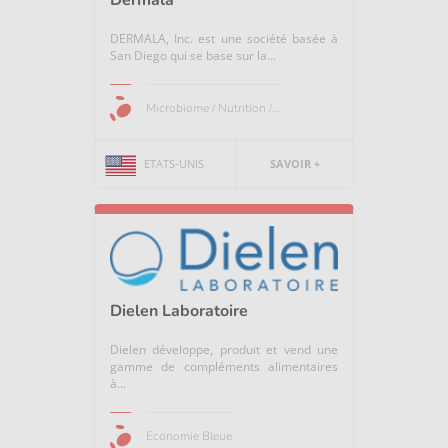
DERMALA, Inc. est une société basée à
San Diego qui se base sur la...
Microbiome / Nutrition /...
ETATS-UNIS
SAVOIR +
Dielen Laboratoire
Dielen développe, produit et vend une
gamme de compléments alimentaires
à...
Economie Bleue