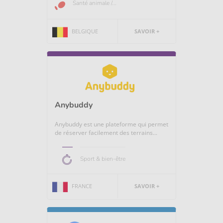
Santé animale /...
BELGIQUE
SAVOIR +
Anybuddy
Anybuddy est une plateforme qui permet
de réserver facilement des terrains...
Sport & bien-être
FRANCE
SAVOIR +