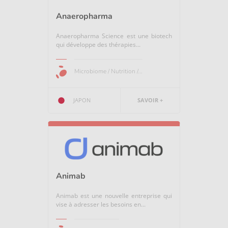
Anaeropharma
Anaeropharma Science est une biotech
qui développe des thérapies...
Microbiome / Nutrition /...
JAPON
SAVOIR +
Animab
Animab est une nouvelle entreprise qui
vise à adresser les besoins en...