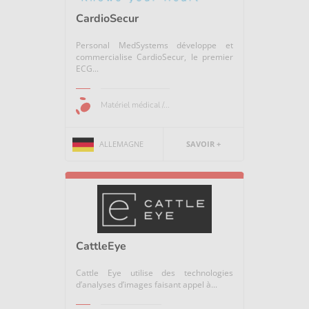
CardioSecur
Personal MedSystems développe et
commercialise CardioSecur, le premier
ECG...
Matériel médical /...
ALLEMAGNE
SAVOIR +
CattleEye
Cattle Eye utilise des technologies
d’analyses d’images faisant appel à...