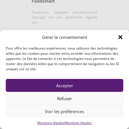
Foodsmart
Foodsmart (appelée précédemment
Zipongo) est une plateforme digitale
qui...
Gérer le consentement
Microbiome / Nutrition /...
Pour offrir les meilleures expériences, nous utilisons des technologies
telles que les cookies pour stocker et/ou accéder aux informations des
ETATS-UNIS
SAVOIR +
appareils. Le fait de consentir à ces technologies nous permettra de
traiter des données telles que le comportement de navigation ou les ID
uniques sur ce site.
Accepter
Galecto Biotech
Refuser
Galecto Biotech s’appuie sur plus de 10
Voir les préférences
années de recherche sur les...
Mentions légales
Mentions légales
Médicaments