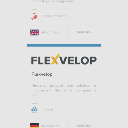
médical qui développe une...
Matériel médical /...
ANGLETERRE
SAVOIR +
Flexvelop
Flexvelop propose une solution de
financement flexible & transparente
pour...
Fintech
ALLEMAGNE
SAVOIR +