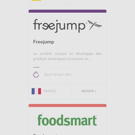
Freejump
La société conçoit et développe des
produits techniques innovants et...
Sport & bien-être
FRANCE
SAVOIR +