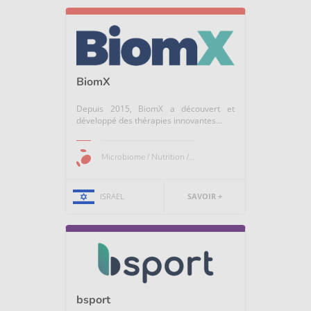
BiomX
Depuis 2015, BiomX a découvert et
développé des thérapies innovantes...
Microbiome / Nutrition /...
ISRAEL
SAVOIR +
bsport