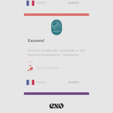
FRANCE
SAVOIR +
Eauzons!
Eauzons! produit des salmonidés et des
légumes en aquaponie. L’aquaponie...
Economie Bleue
FRANCE
SAVOIR +