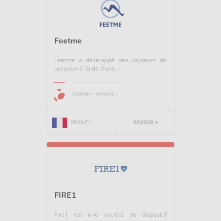
Feetme
Feetme a développé des capteurs de
pression à l’aide d’une...
Matériel médical /...
FRANCE
SAVOIR +
FIRE1
Fire1 est une société de dispositif