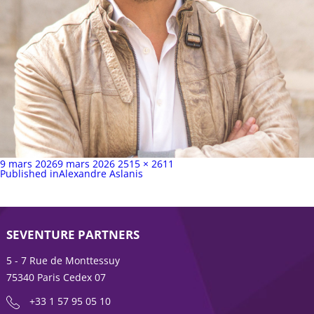
Publié
Taille
9 mars 2026
9 mars 2026
2515 × 2611
sur
Navigation
complète
Published in
Alexandre Aslanis
de
l’article
SEVENTURE PARTNERS
5 - 7 Rue de Monttessuy
75340 Paris Cedex 07
+33 1 57 95 05 10