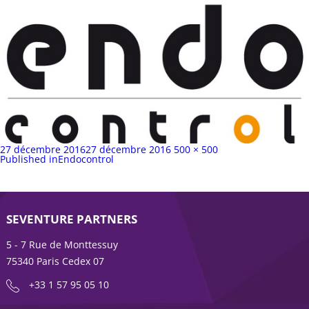
Publié
Taille
27 décembre 2016
27 décembre 2016
500 × 500
sur
Navigation
complète
Published in
Endocontrol
de
l’article
SEVENTURE PARTNERS
5 - 7 Rue de Monttessuy
75340 Paris Cedex 07
+33 1 57 95 05 10