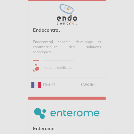
Endocontrol
Endocontrol conçoit, développe et
commercialise des solutions
robotiques...
Matériel médical /...
FRANCE
SAVOIR +
Enterome