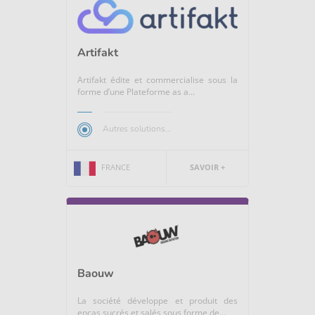
Artifakt
Artifakt édite et commercialise sous la
forme d’une Plateforme as a...
Autres solutions...
FRANCE
SAVOIR +
Baouw
La société développe et produit des
encas sucrés et salés sous forme de...