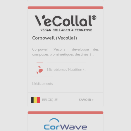
Corpowell (Vecollal)
Corpowell (Vecollal) développe des
composés biomimétiques destinés à...
Microbiome / Nutrition /...
Médicaments
BELGIQUE
SAVOIR +