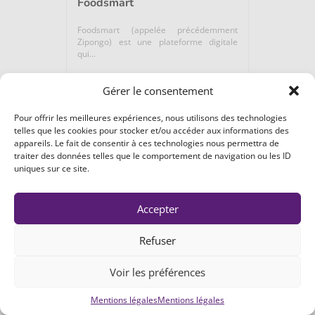
Foodsmart
Foodsmart (appelée précédemment
Zipongo) est une plateforme digitale
qui...
Gérer le consentement
Microbiome / Nutrition /...
Pour offrir les meilleures expériences, nous utilisons des technologies
telles que les cookies pour stocker et/ou accéder aux informations des
ETATS-UNIS
SAVOIR +
appareils. Le fait de consentir à ces technologies nous permettra de
traiter des données telles que le comportement de navigation ou les ID
uniques sur ce site.
Accepter
Galecto Biotech
Refuser
Galecto Biotech s’appuie sur plus de 10
Voir les préférences
années de recherche sur les...
Mentions légales
Mentions légales
Médicaments