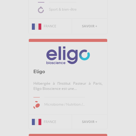
Sport & bien-être
FRANCE
SAVOIR +
Eligo
Hébergée à l’Institut Pasteur à Paris,
Eligo Bioscience est une...
Microbiome / Nutrition /...
FRANCE
SAVOIR +