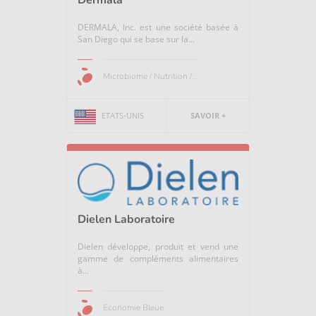
DERMALA, Inc. est une société basée à
San Diego qui se base sur la...
Microbiome / Nutrition /...
ETATS-UNIS
SAVOIR +
Dielen Laboratoire
Dielen développe, produit et vend une
gamme de compléments alimentaires
à...
Economie Bleue