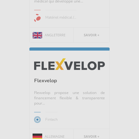
médical qui développe une...
Matériel médical /...
ANGLETERRE
SAVOIR +
Flexvelop
Flexvelop propose une solution de
financement flexible & transparente
pour...
Fintech
ALLEMAGNE
SAVOIR +