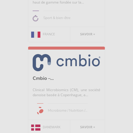
haut de gamme fondée sur la...
Sport & bien-être
FRANCE
SAVOIR +
Cmbio –...
Clinical Microbiomics (CM), une société
danoise basée à Copenhague, a...
Microbiome / Nutrition /...
DANEMARK
SAVOIR +