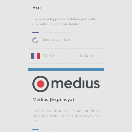
Exo
Exo a développé une solution permettant
aux salles de sport de fidéliser...
Sport & bien-être
FRANCE
SAVOIR +
Medius (Expensya)
Fondée en 2014 par Karim JOUINI et
Jihed OTHMANI, Medius (Expensya) est
une...