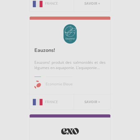
FRANCE
SAVOIR +
Eauzons!
Eauzons! produit des salmonidés et des
légumes en aquaponie. L’aquaponie...
Economie Bleue
FRANCE
SAVOIR +