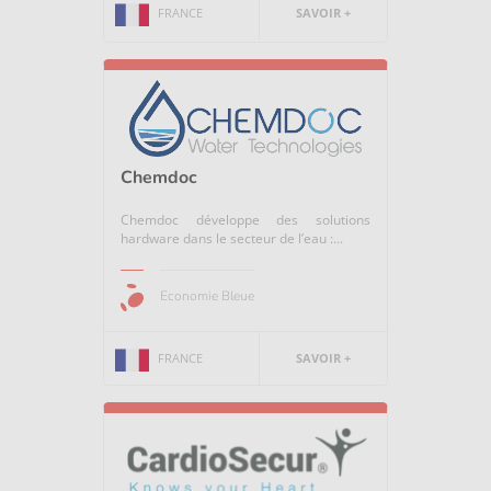
FRANCE
SAVOIR +
Chemdoc
Chemdoc développe des solutions
hardware dans le secteur de l’eau :...
Economie Bleue
FRANCE
SAVOIR +