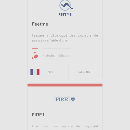
Feetme
Feetme a développé des capteurs de
pression à l’aide d’une...
Matériel médical /...
FRANCE
SAVOIR +
FIRE1
Fire1 est une société de dispositif