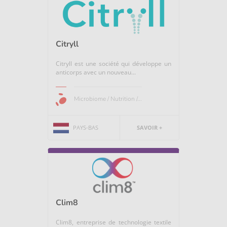
Citryll
Citryll est une société qui développe un
anticorps avec un nouveau...
Microbiome / Nutrition /...
PAYS-BAS
SAVOIR +
Clim8
Clim8, entreprise de technologie textile