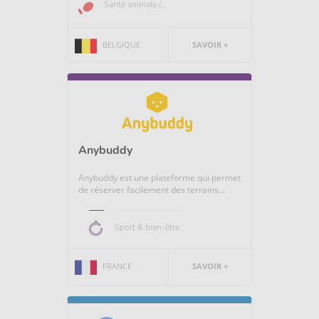
Santé animale /...
BELGIQUE
SAVOIR +
Anybuddy
Anybuddy est une plateforme qui permet
de réserver facilement des terrains...
Sport & bien-être
FRANCE
SAVOIR +