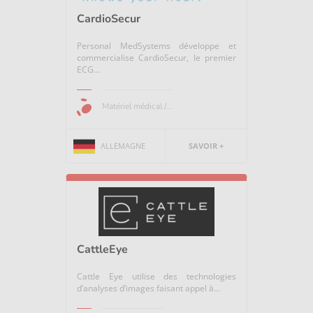
CardioSecur
Personal MedSystems développe et
commercialise CardioSecur, le premier
ECG...
Matériel médical /...
ALLEMAGNE
SAVOIR +
CattleEye
Cattle Eye utilise des technologies
d’analyses d’images faisant appel à...