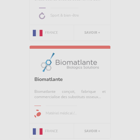
Sport & bien-être
FRANCE
SAVOIR +
Biomatlante
Biomatlante conçoit, fabrique et
commercialise des substituts osseux...
Matériel médical /...
FRANCE
SAVOIR +