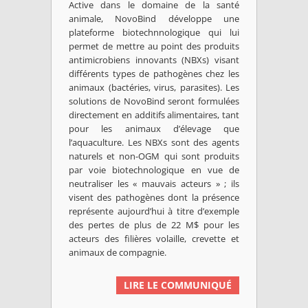
Active dans le domaine de la santé
animale, NovoBind développe une
plateforme biotechnnologique qui lui
Abalos
permet de mettre au point des produits
antimicrobiens innovants (NBXs) visant
Abalos est société allemande qui
différents types de pathogènes chez les
développe un virus vivant recombinant...
animaux (bactéries, virus, parasites). Les
solutions de NovoBind seront formulées
directement en additifs alimentaires, tant
Microbiome / Nutrition /...
pour les animaux d’élevage que
l’aquaculture. Les NBXs sont des agents
Médicaments
naturels et non-OGM qui sont produits
par voie biotechnologique en vue de
neutraliser les « mauvais acteurs » ; ils
ALLEMAGNE
SAVOIR +
visent des pathogènes dont la présence
représente aujourd’hui à titre d’exemple
des pertes de plus de 22 M$ pour les
acteurs des filières volaille, crevette et
animaux de compagnie.
LIRE LE COMMUNIQUÉ
Acarix