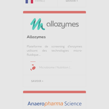
FRANCE
SAVOIR +
Allozymes
Plateforme de screening d'enzymes
utilisant des technologies micro-
fluidique...
Microbiome / Nutrition /...
SAVOIR +