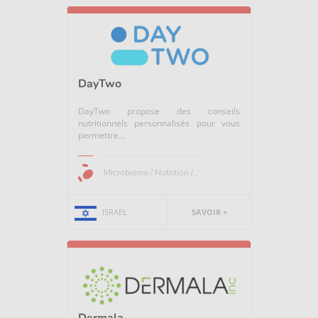
DayTwo
DayTwo propose des conseils
nutritionnels personnalisés pour vous
permettre...
Microbiome / Nutrition /...
ISRAEL
SAVOIR +
Dermala