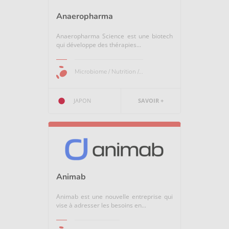
Anaeropharma
Anaeropharma Science est une biotech
qui développe des thérapies...
Microbiome / Nutrition /...
JAPON
SAVOIR +
Animab
Animab est une nouvelle entreprise qui
vise à adresser les besoins en...