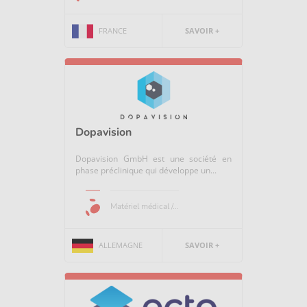
FRANCE
SAVOIR +
Dopavision
Dopavision GmbH est une société en
phase préclinique qui développe un...
Matériel médical /...
ALLEMAGNE
SAVOIR +