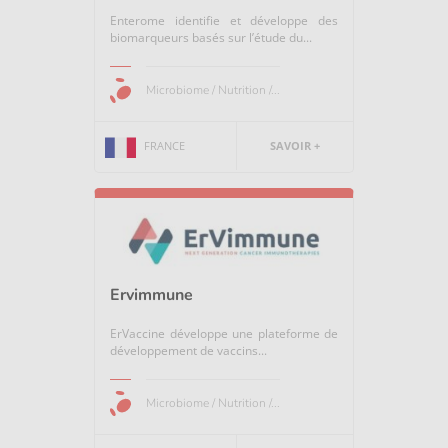
Enterome identifie et développe des
biomarqueurs basés sur l’étude du...
Microbiome / Nutrition /...
FRANCE
SAVOIR +
Ervimmune
ErVaccine développe une plateforme de
développement de vaccins...
Microbiome / Nutrition /...