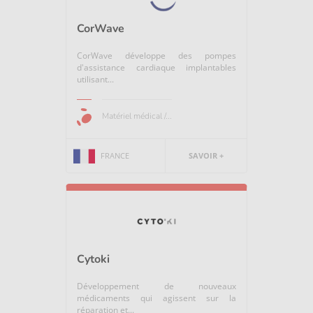
CorWave
CorWave développe des pompes
d'assistance cardiaque implantables
utilisant...
Matériel médical /...
FRANCE
SAVOIR +
Cytoki
Développement de nouveaux
médicaments qui agissent sur la
réparation et...