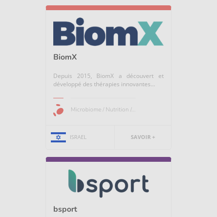
BiomX
Depuis 2015, BiomX a découvert et
développé des thérapies innovantes...
Microbiome / Nutrition /...
ISRAEL
SAVOIR +
bsport