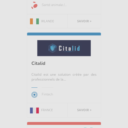
Santé animale /...
IRLANDE
SAVOIR +
Citalid
Citalid est une solution créée par des
professionnels de la...
Fintech
FRANCE
SAVOIR +