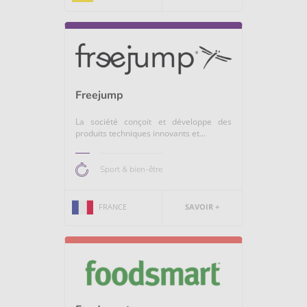
Freejump
La société conçoit et développe des
produits techniques innovants et...
Sport & bien-être
FRANCE
SAVOIR +