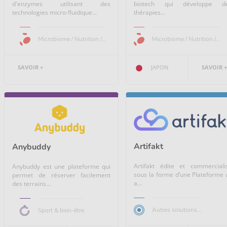
d'enzymes utilisant des
biotech qui développe d
technologies micro-fluidique...
thérapies...
Microbiome / Nutrition /...
Microbiome / Nutrition /...
SAVOIR +
JAPON
SAVOIR +
Artifakt
Anybuddy
Artifakt édite et commerciali
Anybuddy est une plateforme qui
sous la forme d’une Plateforme 
permet de réserver facilement
a...
des terrains...
Autres solutions...
Sport & bien-être