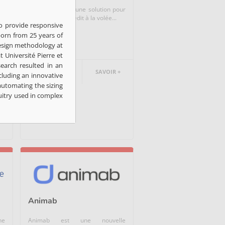
if
Algoan propose une solution pour
le
la décision de crédit à la volée...
o provide responsive
orn from 25 years of
Fintech
esign methodology at
t Université Pierre et
search resulted in an
FRANCE
SAVOIR +
ncluding an innovative
automating the sizing
uitry used in complex
Animab
ne
Animab est une nouvelle