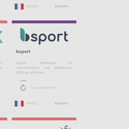
FRANCE
SAVOIR +
bsport
rt
bsport développe et
es
commercialise une plateforme
CRM qui offre les...
Sport & bien-être
FRANCE
SAVOIR +