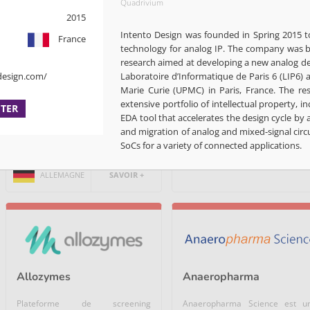
Quadrivium
Abalos est société allemande qui
Acarix développe un disposit
2015
développe un virus vivant
médical pour le dépistage et 
Intento Design was founded in Spring 2015 t
recombinant...
diagnostic...
France
technology for analog IP. The company was b
research aimed at developing a new analog d
Matériel médical /...
design.com/
Laboratoire d’Informatique de Paris 6 (LIP6) a
Marie Curie (UPMC) in Paris, France. The re
extensive portfolio of intellectual property, i
Microbiome / Nutrition /...
ITER
DANEMARK
SAVOIR +
EDA tool that accelerates the design cycle by 
and migration of analog and mixed-signal circ
Médicaments
SoCs for a variety of connected applications.
ALLEMAGNE
SAVOIR +
Allozymes
Anaeropharma
Plateforme de screening
Anaeropharma Science est u