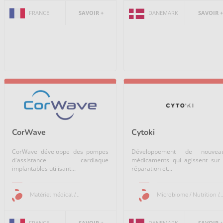
FRANCE
SAVOIR +
DANEMARK
SAVOIR +
CorWave
Cytoki
CorWave développe des pompes
Développement de nouvea
d'assistance cardiaque
médicaments qui agissent sur 
implantables utilisant...
réparation et...
Matériel médical /...
Microbiome / Nutrition /..
FRANCE
SAVOIR +
DANEMARK
SAVOIR +