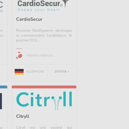
CardioSecur
ns
Personal MedSystems développe
au
et commercialise CardioSecur, le
premier ECG...
Matériel médical /...
ALLEMAGNE
SAVOIR +
Citryll
Citryll est une société qui
ar