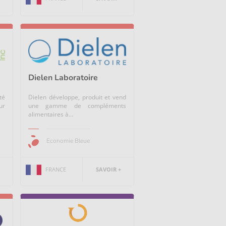
Dielen Laboratoire
té
Dielen développe, produit et vend
ur
une gamme de compléments
alimentaires à...
Economie Bleue
FRANCE
SAVOIR +