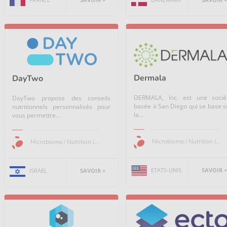
Dermala
DayTwo
DERMALA, Inc. est une socié
DayTwo propose des conseils
basée à San Diego qui se base s
nutritionnels personnalisés pour
la...
vous permettre...
Microbiome / Nutrition /...
Microbiome / Nutrition /...
ETATS-UNIS
SAVOIR +
ISRAEL
SAVOIR +