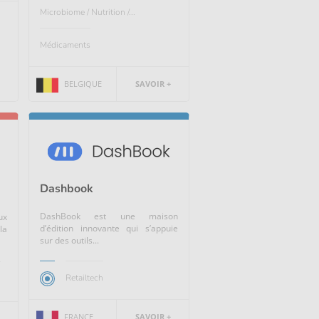
Microbiome / Nutrition /...
Médicaments
BELGIQUE
SAVOIR +
Dashbook
DashBook est une maison
ux
d’édition innovante qui s’appuie
la
sur des outils...
Retailtech
.
FRANCE
SAVOIR +