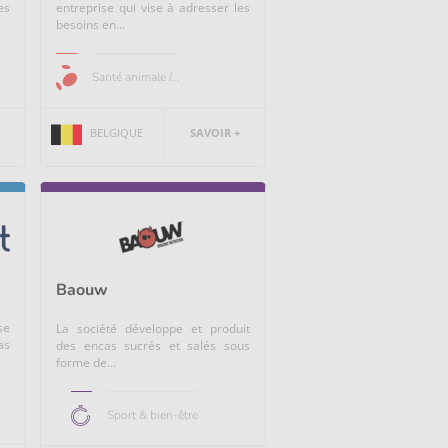
es
entreprise qui vise à adresser les
besoins en...
Santé animale /...
BELGIQUE
SAVOIR +
Baouw
se
La société développe et produit
as
des encas sucrés et salés sous
forme de...
Sport & bien-être