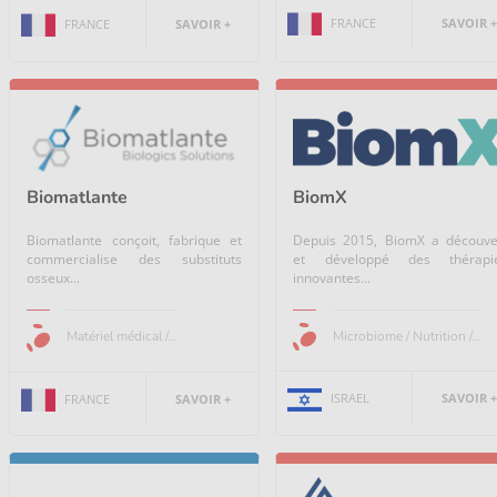
FRANCE
SAVOIR +
FRANCE
SAVOIR +
BiomX
Biomatlante
Depuis 2015, BiomX a découve
Biomatlante conçoit, fabrique et
et développé des thérapi
commercialise des substituts
innovantes...
osseux...
Microbiome / Nutrition /...
Matériel médical /...
ISRAEL
SAVOIR +
FRANCE
SAVOIR +