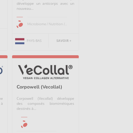
développe un anticorps avec un
nouveau...
Microbiome / Nutrition /...
PAYS-BAS
SAVOIR +
Corpowell (Vecollal)
ne
Corpowell (Vecollal) développe
 à
des composés biomimétiques
destinés à...
.