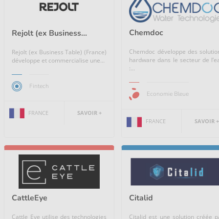
Chemdoc
Rejolt (ex Business...
Chemdoc développe des solutio
Rejolt (ex Business Table) (France)
hardware dans le secteur de l’e
développe et commercialise une...
:...
Fintech
Economie Bleue
FRANCE
SAVOIR +
FRANCE
SAVOIR +
CattleEye
Citalid
Cattle Eye utilise des technologies
Citalid est une solution créée p