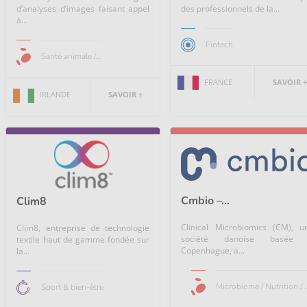
d’analyses d’images faisant appel
des professionnels de la...
à...
Fintech
Santé animale /...
FRANCE
SAVOIR +
IRLANDE
SAVOIR +
Cmbio –...
Clim8
Clinical Microbiomics (CM), u
Clim8, entreprise de technologie
société danoise basée
textile haut de gamme fondée sur
Copenhague, a...
la...
Microbiome / Nutrition /..
Sport & bien-être