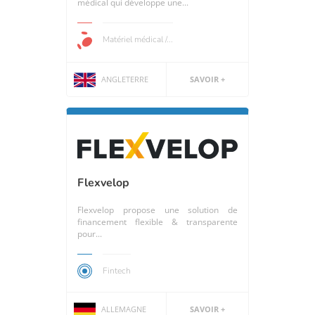
médical qui développe une...
Matériel médical /...
ANGLETERRE
SAVOIR +
Flexvelop
Flexvelop propose une solution de
financement flexible & transparente
pour...
Fintech
ALLEMAGNE
SAVOIR +