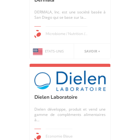
DERMALA, Inc. est une société basée à
San Diego qui se base sur la...
Microbiome / Nutrition /...
ETATS-UNIS
SAVOIR +
Dielen Laboratoire
Dielen développe, produit et vend une
gamme de compléments alimentaires
à...
Economie Bleue