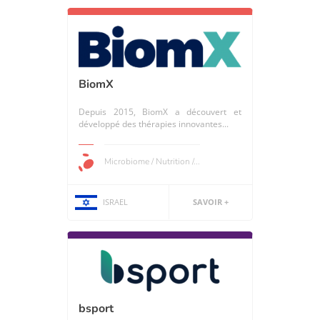
BiomX
Depuis 2015, BiomX a découvert et
développé des thérapies innovantes...
Microbiome / Nutrition /...
ISRAEL
SAVOIR +
bsport