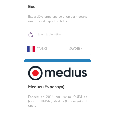
Exo
Exo a développé une solution permettant
aux salles de sport de fidéliser...
Sport & bien-être
FRANCE
SAVOIR +
Medius (Expensya)
Fondée en 2014 par Karim JOUINI et
Jihed OTHMANI, Medius (Expensya) est
une...