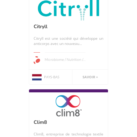
Citryll
Citryll est une société qui développe un
anticorps avec un nouveau...
Microbiome / Nutrition /...
PAYS-BAS
SAVOIR +
Clim8
Clim8, entreprise de technologie textile