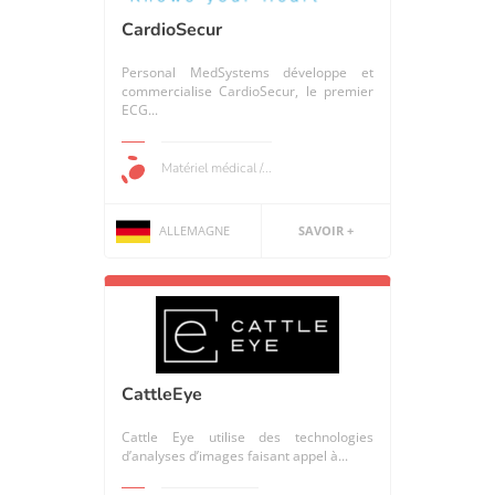
CardioSecur
Personal MedSystems développe et
commercialise CardioSecur, le premier
ECG...
Matériel médical /...
ALLEMAGNE
SAVOIR +
CattleEye
Cattle Eye utilise des technologies
d’analyses d’images faisant appel à...