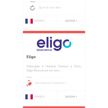
Sport & bien-être
FRANCE
SAVOIR +
Eligo
Hébergée à l’Institut Pasteur à Paris,
Eligo Bioscience est une...
Microbiome / Nutrition /...
FRANCE
SAVOIR +