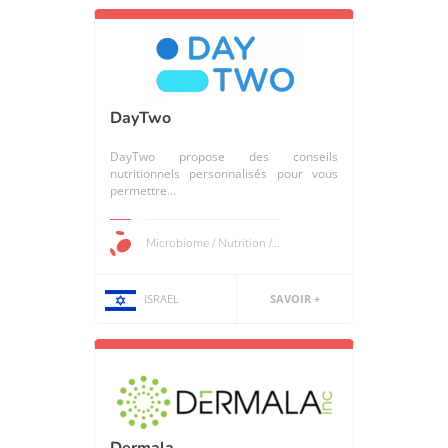
DayTwo
DayTwo propose des conseils
nutritionnels personnalisés pour vous
permettre...
Microbiome / Nutrition /...
ISRAEL
SAVOIR +
Dermala