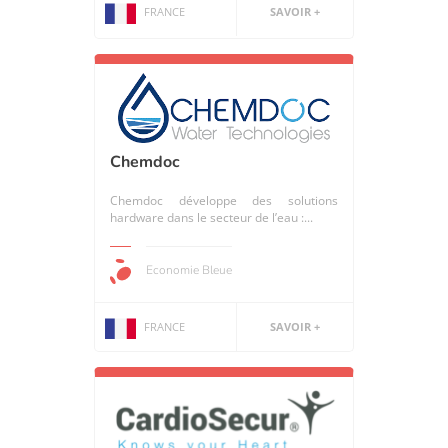
FRANCE
SAVOIR +
Chemdoc
Chemdoc développe des solutions
hardware dans le secteur de l’eau :...
Economie Bleue
FRANCE
SAVOIR +