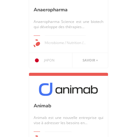
Anaeropharma
Anaeropharma Science est une biotech
qui développe des thérapies...
Microbiome / Nutrition /...
JAPON
SAVOIR +
Animab
Animab est une nouvelle entreprise qui
vise à adresser les besoins en...