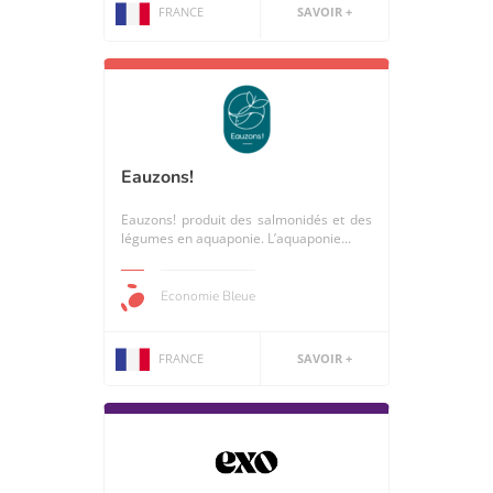
FRANCE
SAVOIR +
Eauzons!
Eauzons! produit des salmonidés et des
légumes en aquaponie. L’aquaponie...
Economie Bleue
FRANCE
SAVOIR +