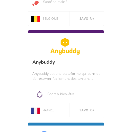
Santé animale /...
BELGIQUE
SAVOIR +
Anybuddy
Anybuddy est une plateforme qui permet
de réserver facilement des terrains...
Sport & bien-être
FRANCE
SAVOIR +