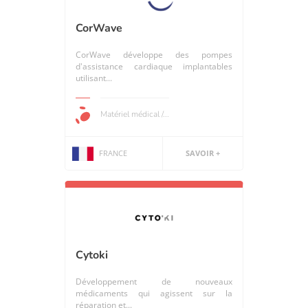
CorWave
CorWave développe des pompes
d'assistance cardiaque implantables
utilisant...
Matériel médical /...
FRANCE
SAVOIR +
Cytoki
Développement de nouveaux
médicaments qui agissent sur la
réparation et...