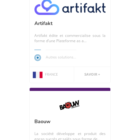
Artifakt
Artifakt édite et commercialise sous la
forme d’une Plateforme as a...
Autres solutions...
FRANCE
SAVOIR +
Baouw
La société développe et produit des
encas sucrés et salés sous forme de...