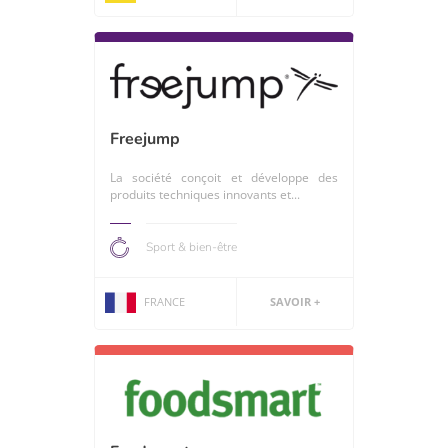
Freejump
La société conçoit et développe des
produits techniques innovants et...
Sport & bien-être
FRANCE
SAVOIR +