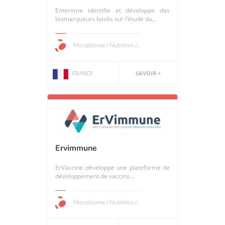
Enterome identifie et développe des
biomarqueurs basés sur l’étude du...
Microbiome / Nutrition /...
FRANCE
SAVOIR +
Ervimmune
ErVaccine développe une plateforme de
développement de vaccins...
Microbiome / Nutrition /...