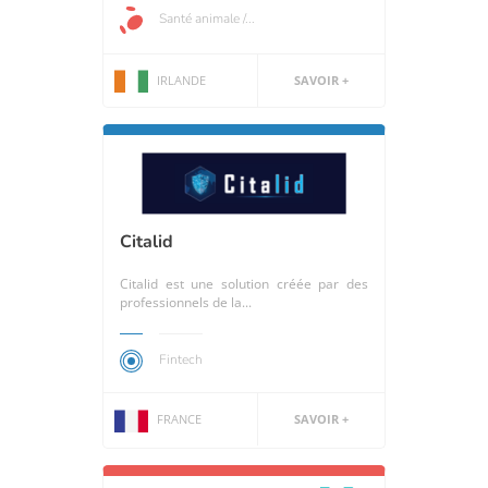
Santé animale /...
IRLANDE
SAVOIR +
Citalid
Citalid est une solution créée par des
professionnels de la...
Fintech
FRANCE
SAVOIR +