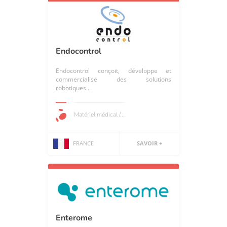
Endocontrol
Endocontrol conçoit, développe et
commercialise des solutions
robotiques...
Matériel médical /...
FRANCE
SAVOIR +
Enterome