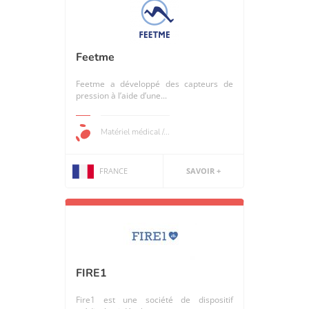
Feetme
Feetme a développé des capteurs de
pression à l’aide d’une...
Matériel médical /...
FRANCE
SAVOIR +
FIRE1
Fire1 est une société de dispositif