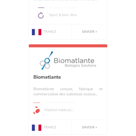
Sport & bien-être
FRANCE
SAVOIR +
Biomatlante
Biomatlante conçoit, fabrique et
commercialise des substituts osseux...
Matériel médical /...
FRANCE
SAVOIR +