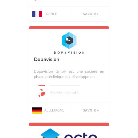
FRANCE
SAVOIR +
Dopavision
Dopavision GmbH est une société en
phase préclinique qui développe un...
Matériel médical /...
ALLEMAGNE
SAVOIR +