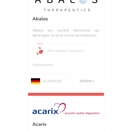
Abalos
Abalos est société allemande qui
développe un virus vivant recombinant...
Microbiome / Nutrition /...
Médicaments
ALLEMAGNE
SAVOIR +
Acarix