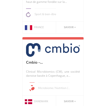
haut de gamme fondée sur la...
Sport & bien-être
FRANCE
SAVOIR +
Cmbio –...
Clinical Microbiomics (CM), une société
danoise basée à Copenhague, a...
Microbiome / Nutrition /...
DANEMARK
SAVOIR +