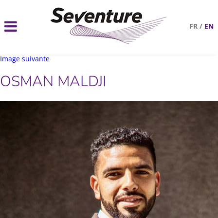
FR
/
EN
Image suivante
OSMAN MALDJI