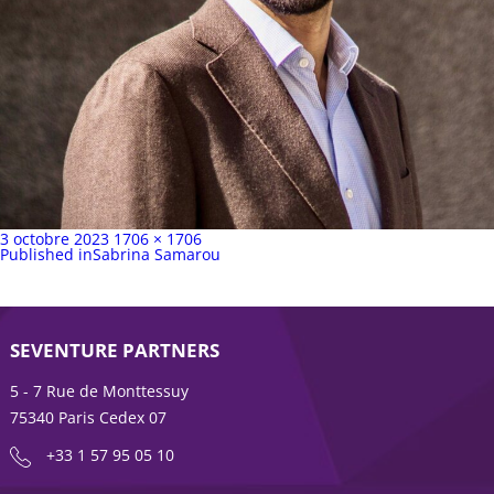
Publié
Taille
3 octobre 2023
1706 × 1706
sur
Navigation
complète
Published in
Sabrina Samarou
de
l’article
SEVENTURE PARTNERS
5 - 7 Rue de Monttessuy
75340 Paris Cedex 07
+33 1 57 95 05 10