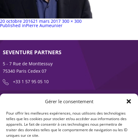
Publié
Taille
20 octobre 2016
21 mars 2017
300 × 300
sur
Navigation
complète
Published in
Pierre Aumeunier
de
l’article
SEVENTURE PARTNERS
5 - 7 Rue de Monttessuy
75340 Paris Cedex 07
+33 1 57 95 05 10
ENTREPRENDRE EST UNE AVENTURE
Gérer le consentement
À propos
Expertises
Pour offrir les meilleures expériences, nous utilisons des technologies
telles que les cookies pour stocker et/ou accéder aux informations des
Offre produits
Actualités
appareils. Le fait de consentir à ces technologies nous permettra de
traiter des données telles que le comportement de navigation ou les ID
Contact
uniques sur ce site.