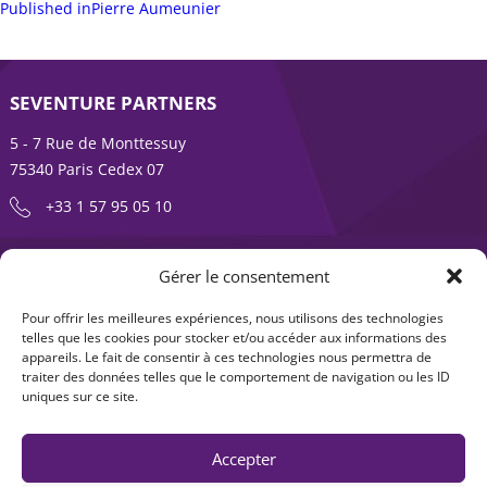
sur
Navigation
complète
Published in
Pierre Aumeunier
de
l’article
SEVENTURE PARTNERS
5 - 7 Rue de Monttessuy
75340 Paris Cedex 07
+33 1 57 95 05 10
ENTREPRENDRE EST UNE AVENTURE
Gérer le consentement
À propos
Expertises
Pour offrir les meilleures expériences, nous utilisons des technologies
telles que les cookies pour stocker et/ou accéder aux informations des
Offre produits
Actualités
appareils. Le fait de consentir à ces technologies nous permettra de
traiter des données telles que le comportement de navigation ou les ID
Contact
uniques sur ce site.
Accepter