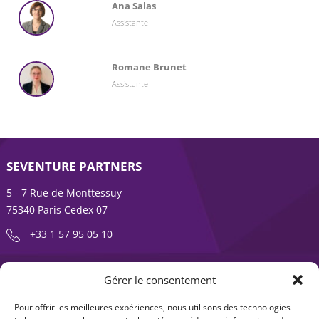
Ana Salas
Assistante
Romane Brunet
Assistante
SEVENTURE PARTNERS
5 - 7 Rue de Monttessuy
75340 Paris Cedex 07
+33 1 57 95 05 10
ENTREPRENDRE EST UNE AVENTURE
Gérer le consentement
À propos
Expertises
Pour offrir les meilleures expériences, nous utilisons des technologies