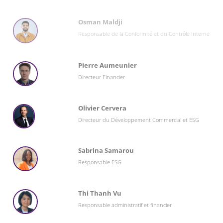
Osman Maldji
Responsable de la Conformité et du Contrôle Interne
Pierre Aumeunier
Directeur Financier
Olivier Cervera
Directeur du Développement Commercial et ESG
Sabrina Samarou
Responsable ESG
Thi Thanh Vu
Responsable administratif et financier