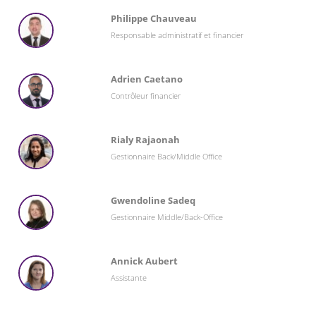
Philippe Chauveau
Responsable administratif et financier
Adrien Caetano
Contrôleur financier
Rialy Rajaonah
Gestionnaire Back/Middle Office
Gwendoline Sadeq
Gestionnaire Middle/Back-Office
Annick Aubert
Assistante