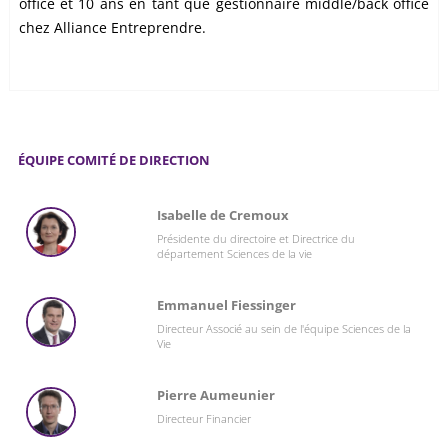
office et 10 ans en tant que gestionnaire middle/back office
chez Alliance Entreprendre.
ÉQUIPE COMITÉ DE DIRECTION
Isabelle de Cremoux
Présidente du directoire et Directrice du
département Sciences de la vie
Emmanuel Fiessinger
Directeur Associé au sein de l'équipe Sciences de la
Vie
Pierre Aumeunier
Directeur Financier