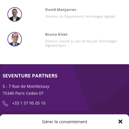
David Manjarres
Directeur du Département Technologies digitales
Bruno Rivet
Directeur Associé au sein de l'équipe Technologies
Digitales/Sport
SEVENTURE PARTNERS
5 - 7 Rue de Monttessuy
75340 Paris Cedex 07
+33 1 57 95 05 10
ENTREPRENDRE EST UNE AVENTURE
Gérer le consentement