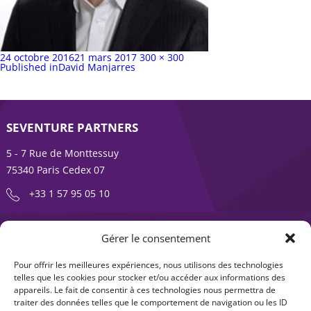
Publié
Taille
24 octobre 2016
21 mars 2017
300 × 300
sur
Navigation
complète
Published in
David Manjarres
de
l’article
SEVENTURE PARTNERS
5 - 7 Rue de Monttessuy
75340 Paris Cedex 07
+33 1 57 95 05 10
ENTREPRENDRE EST UNE AVENTURE
Gérer le consentement
À propos
Expertises
Pour offrir les meilleures expériences, nous utilisons des technologies
telles que les cookies pour stocker et/ou accéder aux informations des
Offre produits
Actualités
appareils. Le fait de consentir à ces technologies nous permettra de
traiter des données telles que le comportement de navigation ou les ID
Contact