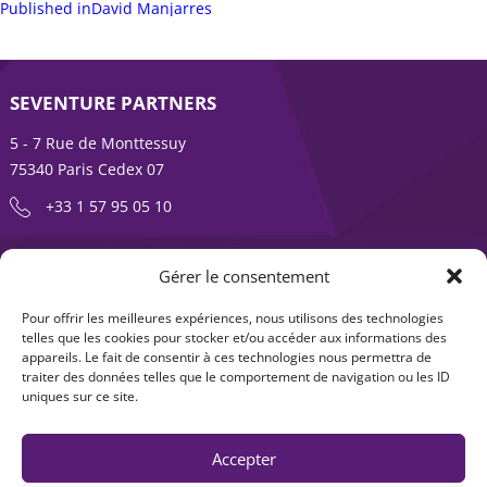
sur
Navigation
complète
Published in
David Manjarres
de
l’article
SEVENTURE PARTNERS
5 - 7 Rue de Monttessuy
75340 Paris Cedex 07
+33 1 57 95 05 10
ENTREPRENDRE EST UNE AVENTURE
Gérer le consentement
À propos
Expertises
Pour offrir les meilleures expériences, nous utilisons des technologies
telles que les cookies pour stocker et/ou accéder aux informations des
Offre produits
Actualités
appareils. Le fait de consentir à ces technologies nous permettra de
traiter des données telles que le comportement de navigation ou les ID
Contact
uniques sur ce site.
Accepter