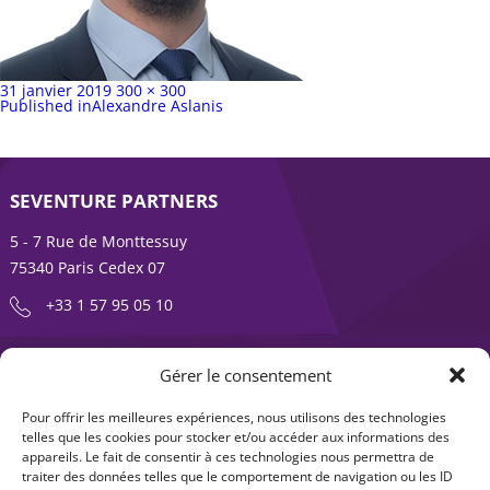
Publié
Taille
31 janvier 2019
300 × 300
sur
Navigation
complète
Published in
Alexandre Aslanis
de
l’article
SEVENTURE PARTNERS
5 - 7 Rue de Monttessuy
75340 Paris Cedex 07
+33 1 57 95 05 10
ENTREPRENDRE EST UNE AVENTURE
Gérer le consentement
À propos
Expertises
Pour offrir les meilleures expériences, nous utilisons des technologies
telles que les cookies pour stocker et/ou accéder aux informations des
Offre produits
Actualités
appareils. Le fait de consentir à ces technologies nous permettra de
traiter des données telles que le comportement de navigation ou les ID
Contact