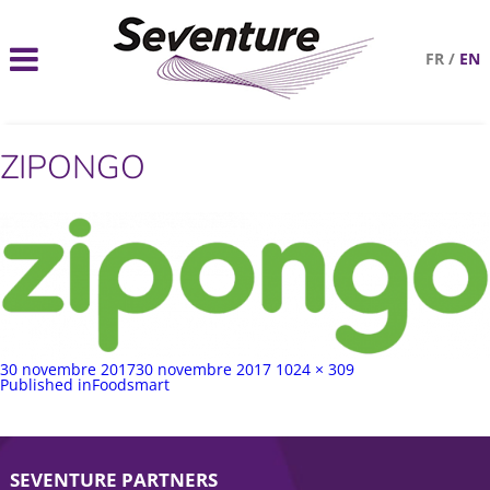
FR
/
EN
ZIPONGO
Publié
Taille
30 novembre 2017
30 novembre 2017
1024 × 309
sur
Navigation
complète
Published in
Foodsmart
de
l’article
SEVENTURE PARTNERS