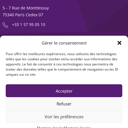
5 - 7 Rue de Monttessuy
75340 Paris Cedex 07
+33 1 57 95 05 10
ENTREPRENDRE EST UNE AVENTURE
Gérer le consentement
À propos
Expertises
Pour offrir les meilleures expériences, nous utilisons des technologies
telles que les cookies pour stocker et/ou accéder aux informations des
Offre produits
Actualités
appareils. Le fait de consentir à ces technologies nous permettra de
traiter des données telles que le comportement de navigation ou les ID
Contact
uniques sur ce site.
Accepter
Refuser
Voir les préférences
Mentions légales
|
Accessibilité : non-conforme
| © Seventure 2026
Mentions légales
Mentions légales