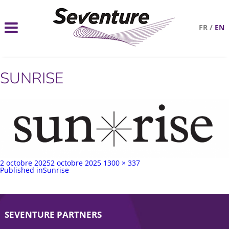
FR
/
EN
SUNRISE
Publié
Taille
2 octobre 2025
2 octobre 2025
1300 × 337
sur
Navigation
complète
Published in
Sunrise
de
l’article
SEVENTURE PARTNERS