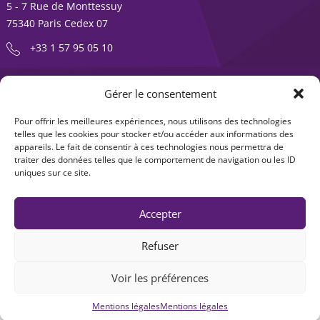
5 - 7 Rue de Monttessuy
75340 Paris Cedex 07
+33 1 57 95 05 10
ENTREPRENDRE EST UNE AVENTURE
Gérer le consentement
À propos
Expertises
Pour offrir les meilleures expériences, nous utilisons des technologies
telles que les cookies pour stocker et/ou accéder aux informations des
Offre produits
Actualités
appareils. Le fait de consentir à ces technologies nous permettra de
traiter des données telles que le comportement de navigation ou les ID
Contact
uniques sur ce site.
Accepter
Refuser
Voir les préférences
Mentions légales
|
Accessibilité : non-conforme
| © Seventure 2026
Mentions légales
Mentions légales