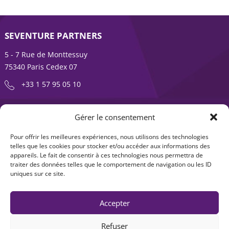
l’article
SEVENTURE PARTNERS
5 - 7 Rue de Monttessuy
75340 Paris Cedex 07
+33 1 57 95 05 10
ENTREPRENDRE EST UNE AVENTURE
Gérer le consentement
À propos
Expertises
Pour offrir les meilleures expériences, nous utilisons des technologies
telles que les cookies pour stocker et/ou accéder aux informations des
Offre produits
Actualités
appareils. Le fait de consentir à ces technologies nous permettra de
traiter des données telles que le comportement de navigation ou les ID
Contact
uniques sur ce site.
Accepter
Refuser