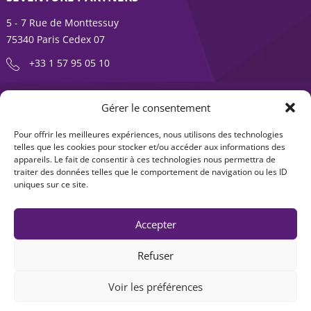
5 - 7 Rue de Monttessuy
75340 Paris Cedex 07
+33 1 57 95 05 10
ENTREPRENDRE EST UNE AVENTURE
Gérer le consentement
À propos
Expertises
Pour offrir les meilleures expériences, nous utilisons des technologies
telles que les cookies pour stocker et/ou accéder aux informations des
Offre produits
Actualités
appareils. Le fait de consentir à ces technologies nous permettra de
traiter des données telles que le comportement de navigation ou les ID
Contact
uniques sur ce site.
Accepter
Refuser
Voir les préférences
Mentions légales
|
Accessibilité : non-conforme
| © Seventure 2026