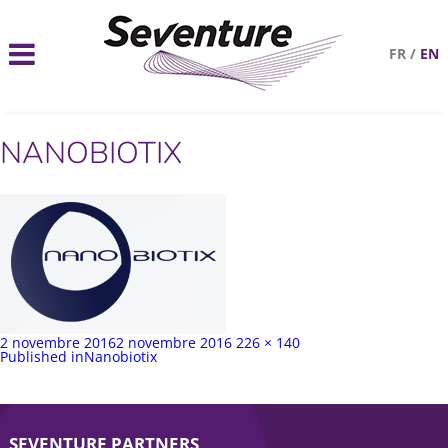
FR
/
EN
NANOBIOTIX
Publié
Taille
2 novembre 2016
2 novembre 2016
226 × 140
sur
Navigation
complète
Published in
Nanobiotix
de
l’article
SEVENTURE PARTNERS