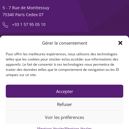
5 - 7 Rue de Monttessuy
75340 Paris Cedex 07
+33 1 57 95 05 10
ENTREPRENDRE EST UNE AVENTURE
Gérer le consentement
À propos
Expertises
Pour offrir les meilleures expériences, nous utilisons des technologies
telles que les cookies pour stocker et/ou accéder aux informations des
Offre produits
Actualités
appareils. Le fait de consentir à ces technologies nous permettra de
traiter des données telles que le comportement de navigation ou les ID
Contact
uniques sur ce site.
Accepter
Refuser
Voir les préférences
Mentions légales
|
Accessibilité : non-conforme
| © Seventure 2026
Mentions légales
Mentions légales