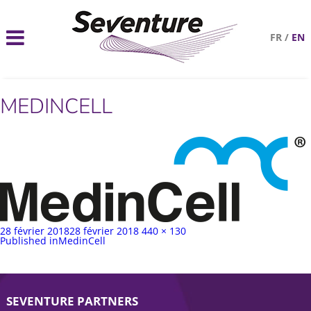
FR
/
EN
MEDINCELL
Publié
Taille
28 février 2018
28 février 2018
440 × 130
sur
Navigation
complète
Published in
MedinCell
de
l’article
SEVENTURE PARTNERS