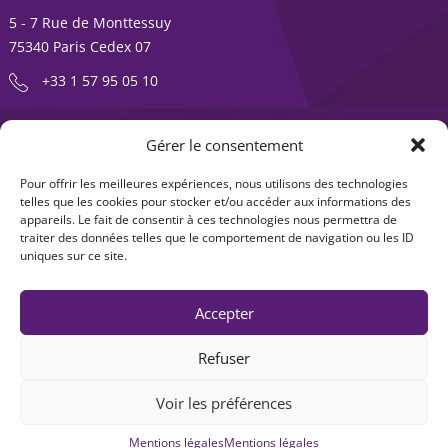
5 - 7 Rue de Monttessuy
75340 Paris Cedex 07
+33 1 57 95 05 10
ENTREPRENDRE EST UNE AVENTURE
Gérer le consentement
À propos
Expertises
Pour offrir les meilleures expériences, nous utilisons des technologies
telles que les cookies pour stocker et/ou accéder aux informations des
Offre produits
Actualités
appareils. Le fait de consentir à ces technologies nous permettra de
traiter des données telles que le comportement de navigation ou les ID
Contact
uniques sur ce site.
Accepter
Refuser
Voir les préférences
Mentions légales
|
Accessibilité : non-conforme
| © Seventure 2026
Mentions légales
Mentions légales