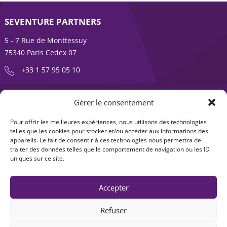
SEVENTURE PARTNERS
5 - 7 Rue de Monttessuy
75340 Paris Cedex 07
+33 1 57 95 05 10
ENTREPRENDRE EST UNE AVENTURE
Gérer le consentement
À propos
Expertises
Pour offrir les meilleures expériences, nous utilisons des technologies
telles que les cookies pour stocker et/ou accéder aux informations des
Offre produits
Actualités
appareils. Le fait de consentir à ces technologies nous permettra de
traiter des données telles que le comportement de navigation ou les ID
Contact
uniques sur ce site.
Accepter
Refuser