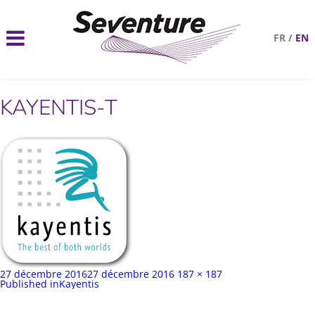
FR
/
EN
KAYENTIS-T
Publié
Taille
27 décembre 2016
27 décembre 2016
187 × 187
sur
Navigation
complète
Published in
Kayentis
de
l’article