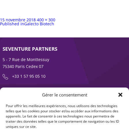
Publié
Taille
15 novembre 2018
400 × 300
sur
Navigation
complète
Published in
Galecto Biotech
de
l’article
SEVENTURE PARTNERS
5 - 7 Rue de Monttessuy
75340 Paris Cedex 07
+33 1 57 95 05 10
ENTREPRENDRE EST UNE AVENTURE
Gérer le consentement
À propos
Expertises
Pour offrir les meilleures expériences, nous utilisons des technologies
telles que les cookies pour stocker et/ou accéder aux informations des
Offre produits
Actualités
appareils. Le fait de consentir à ces technologies nous permettra de
traiter des données telles que le comportement de navigation ou les ID
Contact
uniques sur ce site.