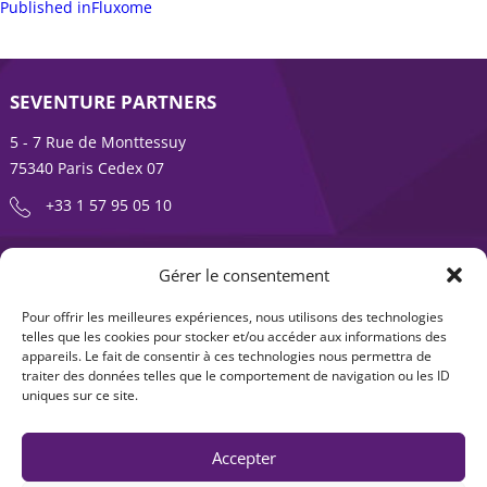
sur
Navigation
complète
Published in
Fluxome
de
l’article
SEVENTURE PARTNERS
5 - 7 Rue de Monttessuy
75340 Paris Cedex 07
+33 1 57 95 05 10
ENTREPRENDRE EST UNE AVENTURE
Gérer le consentement
À propos
Expertises
Pour offrir les meilleures expériences, nous utilisons des technologies
telles que les cookies pour stocker et/ou accéder aux informations des
Offre produits
Actualités
appareils. Le fait de consentir à ces technologies nous permettra de
traiter des données telles que le comportement de navigation ou les ID
Contact
uniques sur ce site.
Accepter