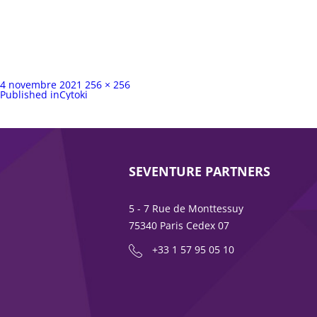
Publié
Taille
4 novembre 2021
256 × 256
sur
Navigation
complète
Published in
Cytoki
de
l’article
SEVENTURE PARTNERS
5 - 7 Rue de Monttessuy
75340 Paris Cedex 07
+33 1 57 95 05 10