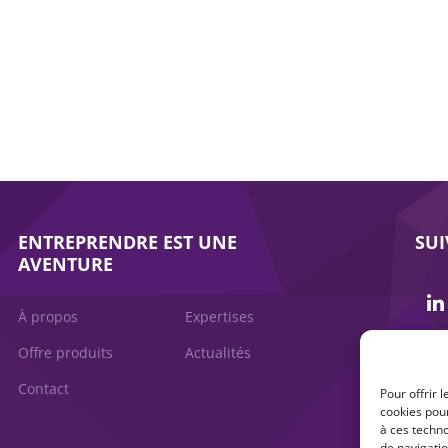
ENTREPRENDRE EST UNE
SU
AVENTURE
À propos
Expertises
Offre produits
Actualités
Contact
Pour offrir 
cookies pour
à ces techn
de navigatio