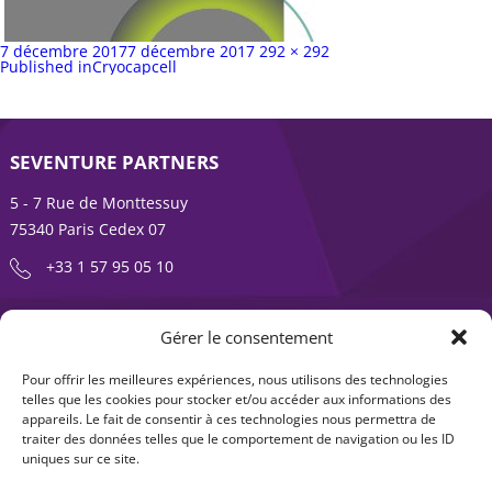
Publié
Taille
7 décembre 2017
7 décembre 2017
292 × 292
sur
Navigation
complète
Published in
Cryocapcell
de
l’article
SEVENTURE PARTNERS
5 - 7 Rue de Monttessuy
75340 Paris Cedex 07
+33 1 57 95 05 10
ENTREPRENDRE EST UNE AVENTURE
Gérer le consentement
À propos
Expertises
Pour offrir les meilleures expériences, nous utilisons des technologies
telles que les cookies pour stocker et/ou accéder aux informations des
Offre produits
Actualités
appareils. Le fait de consentir à ces technologies nous permettra de
traiter des données telles que le comportement de navigation ou les ID
Contact
uniques sur ce site.