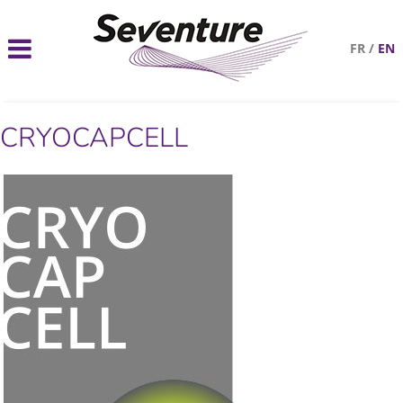
FR
/
EN
CRYOCAPCELL