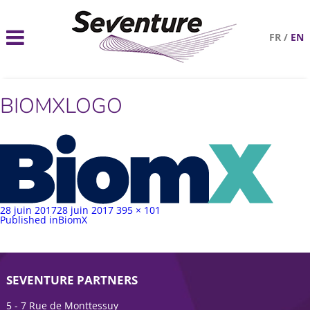
FR
/
EN
BIOMXLOGO
Publié
Taille
28 juin 2017
28 juin 2017
395 × 101
sur
Navigation
complète
Published in
BiomX
de
l’article
SEVENTURE PARTNERS
5 - 7 Rue de Monttessuy