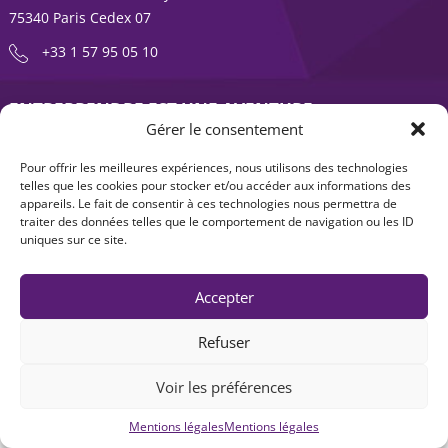
75340 Paris Cedex 07
+33 1 57 95 05 10
ENTREPRENDRE EST UNE AVENTURE
Gérer le consentement
À propos
Expertises
Pour offrir les meilleures expériences, nous utilisons des technologies
Offre produits
Actualités
telles que les cookies pour stocker et/ou accéder aux informations des
appareils. Le fait de consentir à ces technologies nous permettra de
Contact
traiter des données telles que le comportement de navigation ou les ID
uniques sur ce site.
Accepter
Refuser
Voir les préférences
Mentions légales
|
Accessibilité : non-conforme
| © Seventure 2026
Mentions légales
Mentions légales