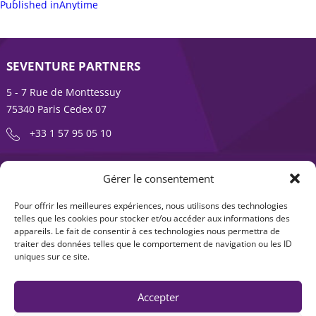
sur
Navigation
complète
Published in
Anytime
de
l’article
SEVENTURE PARTNERS
5 - 7 Rue de Monttessuy
75340 Paris Cedex 07
+33 1 57 95 05 10
ENTREPRENDRE EST UNE AVENTURE
Gérer le consentement
À propos
Expertises
Pour offrir les meilleures expériences, nous utilisons des technologies
telles que les cookies pour stocker et/ou accéder aux informations des
Offre produits
Actualités
appareils. Le fait de consentir à ces technologies nous permettra de
traiter des données telles que le comportement de navigation ou les ID
Contact
uniques sur ce site.
Accepter