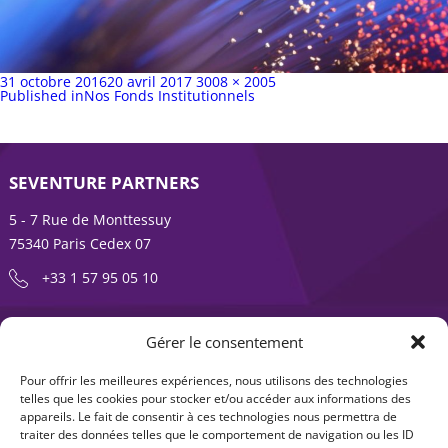
Publié
Taille
31 octobre 2016
20 avril 2017
3008 × 2005
sur
Navigation
complète
Published in
Nos Fonds Institutionnels
de
l’article
SEVENTURE PARTNERS
5 - 7 Rue de Monttessuy
75340 Paris Cedex 07
+33 1 57 95 05 10
ENTREPRENDRE EST UNE AVENTURE
Gérer le consentement
À propos
Expertises
Pour offrir les meilleures expériences, nous utilisons des technologies
telles que les cookies pour stocker et/ou accéder aux informations des
Offre produits
Actualités
appareils. Le fait de consentir à ces technologies nous permettra de
traiter des données telles que le comportement de navigation ou les ID
Contact