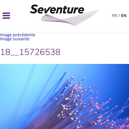
FR
/
EN
Image précédente
Image suivante
18__15726538