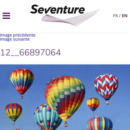
FR
/
EN
Image précédente
Image suivante
12__66897064