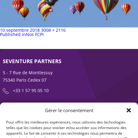
Publié
Taille
10 septembre 2018
3008 × 2116
sur
Navigation
complète
Published in
Nos FCPI
de
l’article
SEVENTURE PARTNERS
5 - 7 Rue de Monttessuy
75340 Paris Cedex 07
+33 1 57 95 05 10
ENTREPRENDRE EST UNE AVENTURE
Gérer le consentement
À propos
Expertises
Pour offrir les meilleures expériences, nous utilisons des technologies
telles que les cookies pour stocker et/ou accéder aux informations des
Offre produits
Actualités
appareils. Le fait de consentir à ces technologies nous permettra de