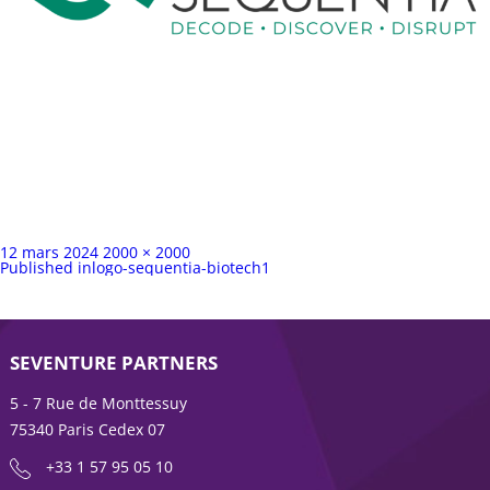
Publié
Taille
12 mars 2024
2000 × 2000
sur
Navigation
complète
Published in
logo-sequentia-biotech1
de
l’article
SEVENTURE PARTNERS
5 - 7 Rue de Monttessuy
75340 Paris Cedex 07
+33 1 57 95 05 10