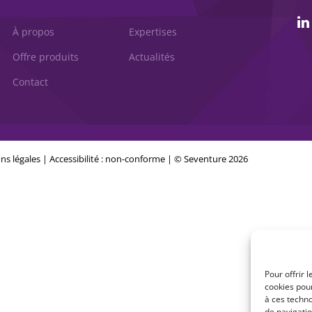
À propos
Expertises
Offre produits
Actualités
Contact
ns légales
|
Accessibilité : non-conforme
| © Seventure 2026
Pour offrir 
cookies pour
à ces techn
de navigatio