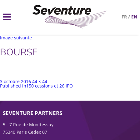
FR
/
EN
Image suivante
BOURSE
Publié
Taille
3 octobre 2016
44 × 44
sur
Navigation
complète
Published in
150 cessions et 26 IPO
de
l’article
SEVENTURE PARTNERS
5 - 7 Rue de Monttessuy
75340 Paris Cedex 07