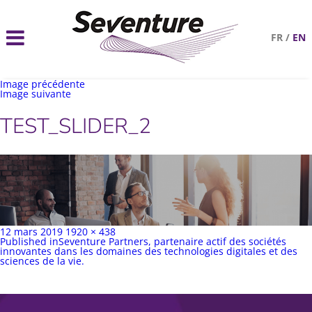
FR
/
EN
Image précédente
Image suivante
TEST_SLIDER_2
Publié
Taille
12 mars 2019
1920 × 438
sur
Navigation
complète
Published in
Seventure Partners, partenaire actif des sociétés
de
innovantes dans les domaines des technologies digitales et des
l’article
sciences de la vie.