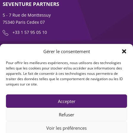
SEVENTURE PARTNERS
5 - 7 Rue de Monttessuy
75340 Paris Cedex 07
+33 1 57 95 05 10
ENTREPRENDRE EST UNE AVENTURE
Gérer le consentement
À propos
Expertises
Pour offrir les meilleures expériences, nous utilisons des technologies
telles que les cookies pour stocker et/ou accéder aux informations des
Offre produits
Actualités
appareils. Le fait de consentir à ces technologies nous permettra de
traiter des données telles que le comportement de navigation ou les ID
Contact
uniques sur ce site.
Accepter
Refuser
Voir les préférences