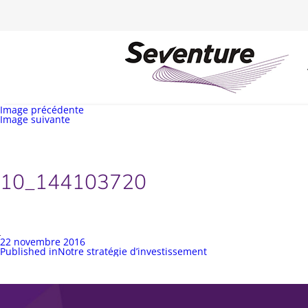
Image précédente
Image suivante
10_144103720
Publié
22 novembre 2016
sur
Navigation
Published in
Notre stratégie d’investissement
de
l’article