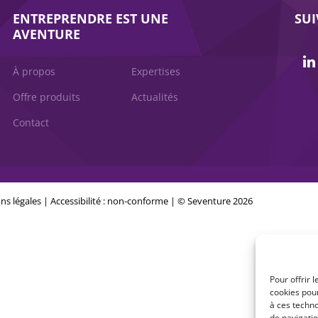
ENTREPRENDRE EST UNE
SU
AVENTURE
À propos
Expertises
Offre produits
Actualités
Contact
ns légales
|
Accessibilité : non-conforme
| © Seventure 2026
Pour offrir 
cookies pour
à ces techn
de navigatio