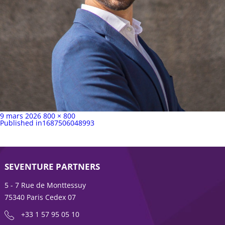
Publié
Taille
9 mars 2026
800 × 800
sur
Navigation
complète
Published in
1687506048993
de
l’article
SEVENTURE PARTNERS
5 - 7 Rue de Monttessuy
75340 Paris Cedex 07
+33 1 57 95 05 10