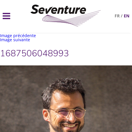
FR
/
EN
Image précédente
Image suivante
1687506048993