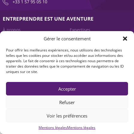
+33 1 57 95 05 10
ENTREPRENDRE EST UNE AVENTURE
À propos
Expertises
Gérer le consentement
Offre produits
Actualités
Pour offrir les meilleures expériences, nous utilisons des technologies
Contact
telles que les cookies pour stocker et/ou accéder aux informations des
appareils. Le fait de consentir à ces technologies nous permettra de
traiter des données telles que le comportement de navigation ou les ID
uniques sur ce site.
Accepter
Refuser
Mentions légales
|
Accessibilité : non-conforme
| © Seventure 2026
Voir les préférences
Mentions légales
Mentions légales