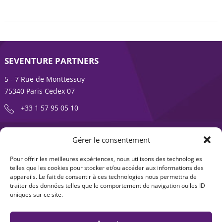
SEVENTURE PARTNERS
5 - 7 Rue de Monttessuy
75340 Paris Cedex 07
+33 1 57 95 05 10
ENTREPRENDRE EST UNE AVENTURE
Gérer le consentement
À propos
Expertises
Pour offrir les meilleures expériences, nous utilisons des technologies
telles que les cookies pour stocker et/ou accéder aux informations des
Offre produits
Actualités
appareils. Le fait de consentir à ces technologies nous permettra de
traiter des données telles que le comportement de navigation ou les ID
Contact
uniques sur ce site.