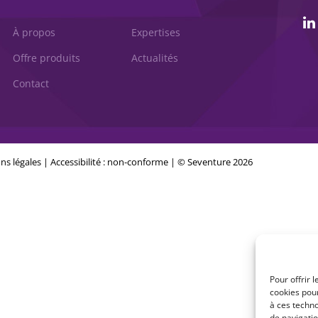
À propos
Expertises
Offre produits
Actualités
Contact
ns légales
|
Accessibilité : non-conforme
| © Seventure 2026
Pour offrir 
cookies pour
à ces techn
de navigatio