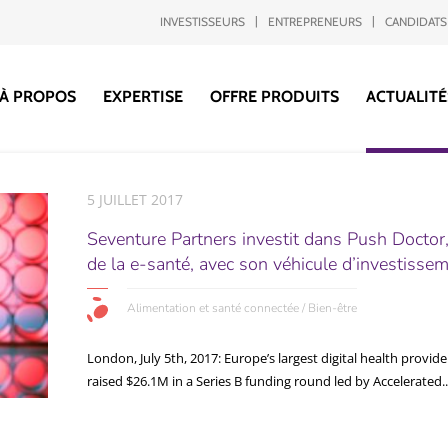
INVESTISSEURS
ENTREPRENEURS
CANDIDATS
À PROPOS
EXPERTISE
OFFRE PRODUITS
ACTUALITÉ
5 JUILLET 2017
Seventure Partners investit dans Push Doctor,
de la e-santé, avec son véhicule d’investissem
Alimentation et santé connectée / Bien-être
London, July 5th, 2017: Europe’s largest digital health provi
raised $26.1M in a Series B funding round led by Accelerated..