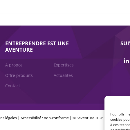
ENTREPRENDRE EST UNE
SU
AVENTURE
À propos
Expertises
Offre produits
Actualités
Contact
Pour offrir 
ns légales
|
Accessibilité : non-conforme
| © Seventure 2026
cookies pour
à ces techn
de navigatio