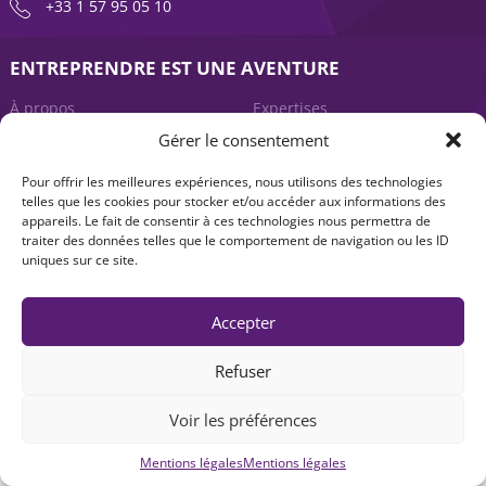
+33 1 57 95 05 10
ENTREPRENDRE EST UNE AVENTURE
À propos
Expertises
Gérer le consentement
Offre produits
Actualités
Pour offrir les meilleures expériences, nous utilisons des technologies
Contact
telles que les cookies pour stocker et/ou accéder aux informations des
appareils. Le fait de consentir à ces technologies nous permettra de
traiter des données telles que le comportement de navigation ou les ID
uniques sur ce site.
Accepter
Refuser
Mentions légales
|
Accessibilité : non-conforme
| © Seventure 2026
Voir les préférences
Mentions légales
Mentions légales