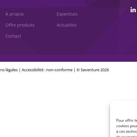
À propos
Expertises
Offre produits
Actualités
Contact
ns légales
|
Accessibilité : non-conforme
| © Seventure 2026
Pour offrir 
cookies pour
à ces techn
de navigatio