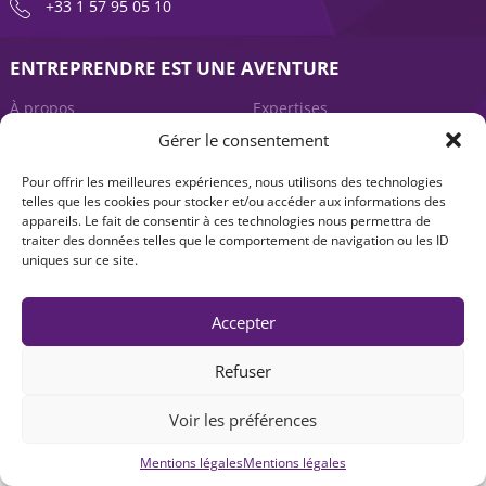
+33 1 57 95 05 10
ENTREPRENDRE EST UNE AVENTURE
À propos
Expertises
Gérer le consentement
Offre produits
Actualités
Pour offrir les meilleures expériences, nous utilisons des technologies
Contact
telles que les cookies pour stocker et/ou accéder aux informations des
appareils. Le fait de consentir à ces technologies nous permettra de
traiter des données telles que le comportement de navigation ou les ID
uniques sur ce site.
Accepter
Refuser
Mentions légales
|
Accessibilité : non-conforme
| © Seventure 2026
Voir les préférences
Mentions légales
Mentions légales