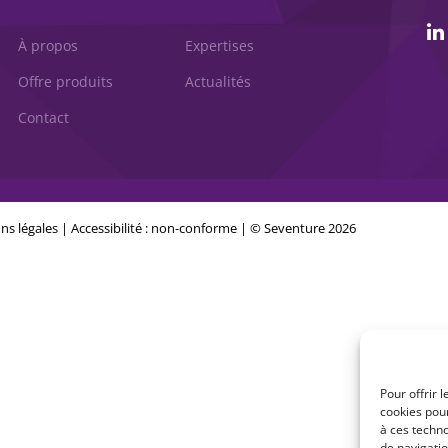
À propos
Expertises
Offre produits
Actualités
Contact
ns légales
|
Accessibilité : non-conforme
| © Seventure 2026
Pour offrir 
cookies pour
à ces techn
de navigatio