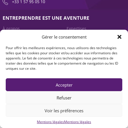
+33 1 57 95 05 10
ENTREPRENDRE EST UNE AVENTURE
À propos
Expertises
Gérer le consentement
Offre produits
Actualités
Pour offrir les meilleures expériences, nous utilisons des technologies
Contact
telles que les cookies pour stocker et/ou accéder aux informations des
appareils. Le fait de consentir à ces technologies nous permettra de
traiter des données telles que le comportement de navigation ou les ID
uniques sur ce site.
Accepter
Refuser
Mentions légales
|
Accessibilité : non-conforme
| © Seventure 2026
Voir les préférences
Mentions légales
Mentions légales