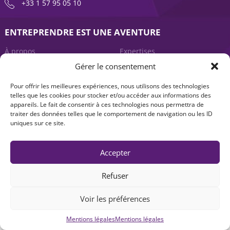
+33 1 57 95 05 10
ENTREPRENDRE EST UNE AVENTURE
À propos
Expertises
Gérer le consentement
Offre produits
Actualités
Pour offrir les meilleures expériences, nous utilisons des technologies
Contact
telles que les cookies pour stocker et/ou accéder aux informations des
appareils. Le fait de consentir à ces technologies nous permettra de
traiter des données telles que le comportement de navigation ou les ID
uniques sur ce site.
Accepter
Refuser
Mentions légales
|
Accessibilité : non-conforme
| © Seventure 2026
Voir les préférences
Mentions légales
Mentions légales