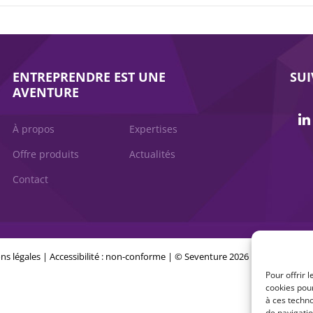
ENTREPRENDRE EST UNE
SU
AVENTURE
À propos
Expertises
Offre produits
Actualités
Contact
ns légales
|
Accessibilité : non-conforme
| © Seventure 2026
Pour offrir 
cookies pour
à ces techn
de navigatio