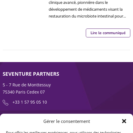
clinique avancé, pionnière dans le
développement de médicaments visant la
restauration du microbiote intestinal pour...
Lire le communiqué
SEVENTURE PARTNERS
5 - 7 Rue de Monttessuy
75340 Paris Cedex 07
+33 1 57 95 05 10
ENTREPRENDRE EST UNE AVENTURE
Gérer le consentement
À propos
Expertises
Pour offrir les meilleures expériences, nous utilisons des technologies