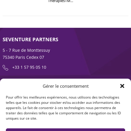
TherapiesTM...
SEVENTURE PARTNERS
5 - 7 Rue de Monttessuy
75340 Paris Cedex 07
+33 1 57 95 05 10
ENTREPRENDRE EST UNE AVENTURE
Gérer le consentement
À propos
Expertises
Pour offrir les meilleures expériences, nous utilisons des technologies
telles que les cookies pour stocker et/ou accéder aux informations des
Offre produits
Actualités
appareils. Le fait de consentir à ces technologies nous permettra de
traiter des données telles que le comportement de navigation ou les ID
Contact
uniques sur ce site.